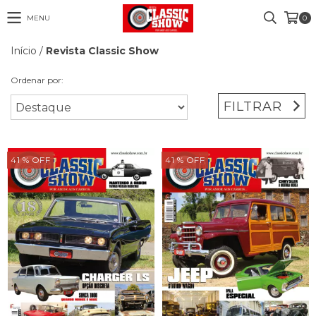
MENU
0
Início
/
Revista Classic Show
Ordenar por:
FILTRAR
41
% OFF
41
% OFF