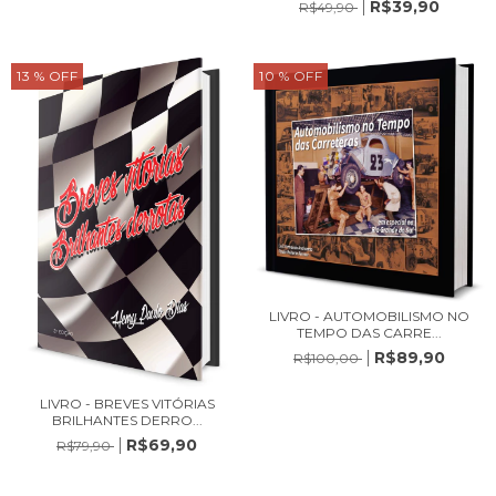
R$39,90
R$49,90
13
% OFF
10
% OFF
LIVRO - AUTOMOBILISMO NO
TEMPO DAS CARRE...
R$89,90
R$100,00
LIVRO - BREVES VITÓRIAS
BRILHANTES DERRO...
R$69,90
R$79,90