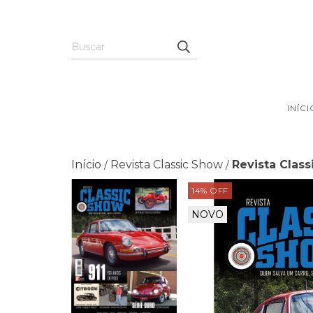
INÍCI
Início
Revista Classic Show
Revista Class
/
/
14
% OFF
NOVO