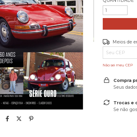
QUANTIDADE
Entregas para o
Meios de e
Não sei meu CEP
Compra p
Seus dados
Trocas e 
Se não gos