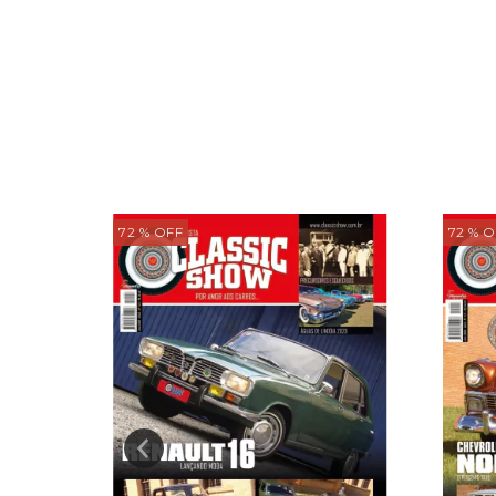
72
% OFF
72
% O