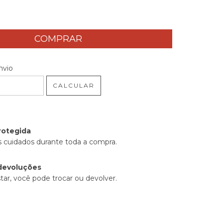
 CEP:
ALTERAR CEP
nvio
CALCULAR
rotegida
 cuidados durante toda a compra.
devoluções
tar, você pode trocar ou devolver.